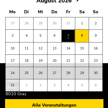
August 2026
2026
Freitag,
Mo
Di
Mi
Do
Fr
Sa
So
7.
August
27
28
29
30
31
1
2
2026
Samstag,
3
4
5
6
8
9
7
8.
August
10
11
12
13
14
15
16
2026
17
18
19
20
21
22
23
Beginn
Ende
Ende
des
dieses
dieses
24
25
26
27
28
29
30
Seitenbereichs:
Seitenbereichs.
Seitenbereichs.
Zusatzinformationen:
Zur
Zur
Universität Graz
31
1
2
3
4
5
6
Übersicht
Übersicht
Universitätsplatz 3
der
der
8010 Graz
Seitenbereiche
Seitenbereiche
Alle Veranstaltungen