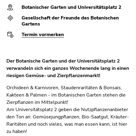
(Zugriffstaste
Botanischer Garten und Universitätsplatz 2
5)
Zu
Gesellschaft der Freunde des Botanischen
den
Gartens
Seiteneinstellungen
Termin vormerken
(Benutzer/Sprache)
(Zugriffstaste
8)
Zur
Der Botanische Garten und der Universitätsplatz 2
Suche
verwandeln sich ein ganzes Wochenende lang in einen
(Zugriffstaste
riesigen Gemüse- und Zierpflanzenmarkt!
9)
Orchideen & Karnivoren, Staudenraritäten & Bonsais,
Ende
Kakteen & Palmen - im Botanischen Garten stehen die
dieses
Zierpflanzen im Mittelpunkt!
Seitenbereichs.
Am Universitätsplatz 2 geben die Nutzpflanzenanbieter
Zur
den Ton an: Gemüsejungpflanzen, Bio-Saatgut, Kräuter-
Übersicht
Raritäten und noch vieles, was man essen kann, ist hier
der
zu haben!