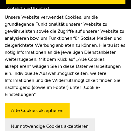
Anfahrt und Kontakt
Kommunikation und Öffentlichkeitsarbeit
Unsere Website verwendet Cookies, um die
grundlegende Funktionalität unserer Website zu
Moodle
gewährleisten sowie die Zugriffe auf unserer Website zu
UNIGRAZonline
analysieren bzw. um Funktionen für Soziale Medien und
Impressum
zielgerichtete Werbung anbieten zu können. Hierzu ist es
Datenschutzerklärung
nötig Informationen an die jeweiligen Dienstanbieter
Cookie-Einstellungen
weiterzugeben. Mit dem Klick auf „Alle Cookies
Barrierefreiheitserklärung
akzeptieren“ willigen Sie in diese Datenverarbeitungen
ein. Individuelle Auswahlmöglichkeiten, weitere
Informationen und die Widerrufsmöglichkeit finden Sie
nachfolgend (sowie im Footer) unter „Cookie-
Wetterstation
Uni Graz
Einstellungen“.
Alle Cookies akzeptieren
Nur notwendige Cookies akzeptieren