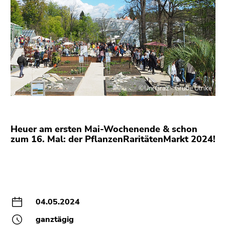
bestätigen
Sie diesen
Link.
Beginn
Zum
des
Inhalt
Seitenbereichs:
(Zugriffstaste
Seitenbereiche:
1)
©Uni Graz - Grube Ulrike
Zur
Positionsanzeige
(Zugriffstaste
Heuer am ersten Mai-Wochenende & schon
2)
zum 16. Mal: der PflanzenRaritätenMarkt 2024!
Zur
Hauptnavigation
(Zugriffstaste
3)
Zu
04.05.2024
den
Zusatzinformationen
ganztägig