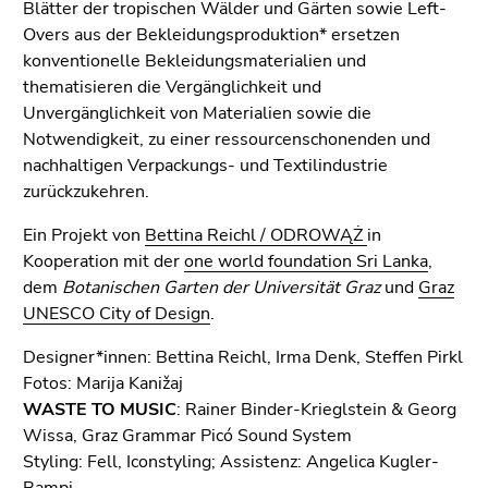
4)
Blätter der tropischen Wälder und Gärten sowie Left-
Zu
Overs aus der Bekleidungsproduktion* ersetzen
den
konventionelle Bekleidungsmaterialien und
Zusatzinformationen
thematisieren die Vergänglichkeit und
(Zugriffstaste
Unvergänglichkeit von Materialien sowie die
5)
Notwendigkeit, zu einer ressourcenschonenden und
Zu
nachhaltigen Verpackungs- und Textilindustrie
den
zurückzukehren.
Seiteneinstellungen
Ein Projekt von
Bettina Reichl / ODROWĄŻ
in
(Benutzer/Sprache)
Kooperation mit der
one world foundation Sri Lanka
,
(Zugriffstaste
dem
Botanischen Garten der Universität Graz
und
Graz
8)
UNESCO City of Design
.
Zur
Suche
Designer*innen: Bettina Reichl, Irma Denk, Steffen Pirkl
(Zugriffstaste
Fotos: Marija Kanižaj
9)
WASTE TO MUSIC
: Rainer Binder-Krieglstein & Georg
Wissa, Graz Grammar Picó Sound System
Ende
Styling: Fell, Iconstyling; Assistenz: Angelica Kugler-
dieses
Bampi