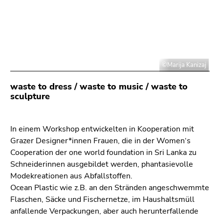
bestätigen
Sie diesen
Link.
Beginn
Zum
des
Inhalt
©Marija Kanizaj
Seitenbereichs:
(Zugriffstaste
Seitenbereiche:
1)
waste to dress / waste to music / waste to
Zur
sculpture
Positionsanzeige
(Zugriffstaste
2)
In einem Workshop entwickelten in Kooperation mit
Zur
Grazer Designer*innen Frauen, die in der Women‘s
Hauptnavigation
Cooperation der one world foundation in Sri Lanka zu
(Zugriffstaste
Schneiderinnen ausgebildet werden, phantasievolle
3)
Modekreationen aus Abfallstoffen.
Zur
Ocean Plastic wie z.B. an den Stränden angeschwemmte
Unternavigation
Flaschen, Säcke und Fischernetze, im Haushaltsmüll
(Zugriffstaste
anfallende Verpackungen, aber auch herunterfallende