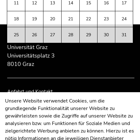
(Zugriffstaste
11
12
13
14
15
16
17
Übersicht
Übersicht
5)
der
der
Zu
18
19
20
21
22
23
24
Seitenbereiche
Seitenbereiche
den
Seiteneinstellungen
25
26
27
28
29
30
31
(Benutzer/Sprache)
Universität Graz
(Zugriffstaste
8)
Universitätsplatz 3
Zur
8010 Graz
Suche
(Zugriffstaste
9)
Anfahrt und Kontakt
Ende
Kommunikation und Öffentlichkeitsarbeit
Unsere Website verwendet Cookies, um die
dieses
grundlegende Funktionalität unserer Website zu
Moodle
Seitenbereichs.
gewährleisten sowie die Zugriffe auf unserer Website zu
UNIGRAZonline
Zur
analysieren bzw. um Funktionen für Soziale Medien und
Impressum
Übersicht
zielgerichtete Werbung anbieten zu können. Hierzu ist es
Datenschutzerklärung
der
nötig Informationen an die jeweiligen Dienstanbieter